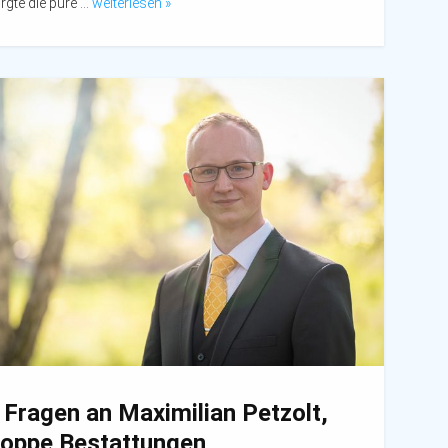
rgte die pure …
weiterlesen »
 Fragen an Maximilian Petzolt,
oppe Bestattungen