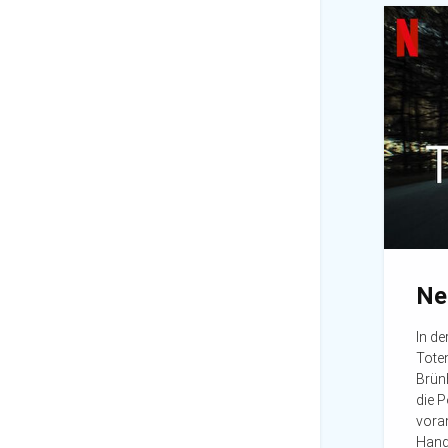
Ne
In de
Toten
Brünh
die P
vora
Hand.