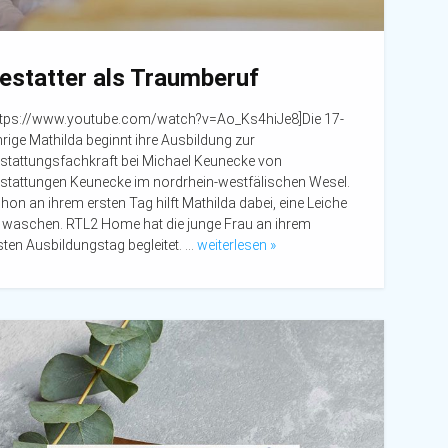
estatter als Traumberuf
ttps://www.youtube.com/watch?v=Ao_Ks4hiJe8]Die 17-
hrige Mathilda beginnt ihre Ausbildung zur
stattungsfachkraft bei Michael Keunecke von
stattungen Keunecke im nordrhein-westfälischen Wesel.
hon an ihrem ersten Tag hilft Mathilda dabei, eine Leiche
 waschen. RTL2 Home hat die junge Frau an ihrem
sten Ausbildungstag begleitet. …
weiterlesen »