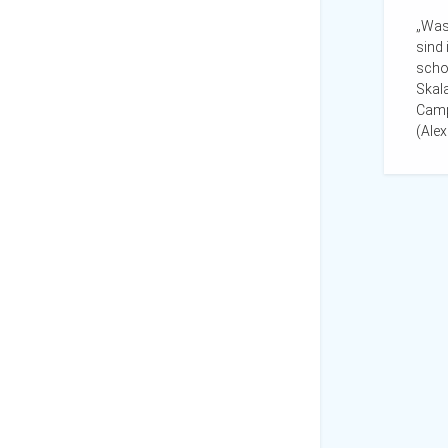
„Was 
sind 
schoc
Skala
Camp
(Alex