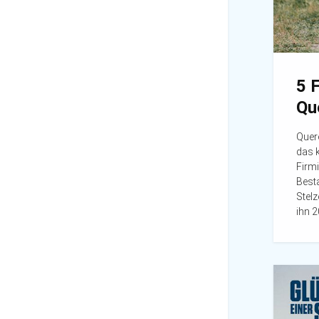
5 
Qu
Quere
das k
Firm
Best
Stelz
ihn 2