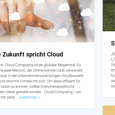
S
e Zukunft spricht Cloud
„D
(„
Se
ist: Cloud Computing ist ein globaler Megatrend. So
ei
ie jeder Mensch, der Online-Dienste nutzt, verwendet
Hu
loud. In der Unternehmenswelt bringen cloudbasierte
wi
ces enorme Vorteile mit sich. Um diese effizient für
Um
 nutzen zu können, sollten branchenspezifische
eter clever gewählt werden. Cloud-Computing – ein
mit vielen …
weiterlesen »