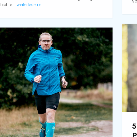
so
hichte …
weiterlesen »
5
P