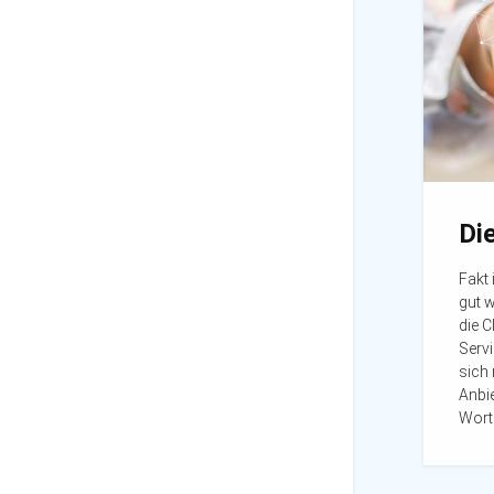
Di
Fakt 
gut w
die C
Servi
sich
Anbi
Wort 