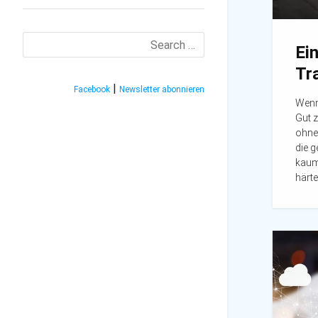
Search
Ein
for:
Tr
|
Facebook
Newsletter abonnieren
Wenn 
Gut z
ohne
die g
kaum
härte