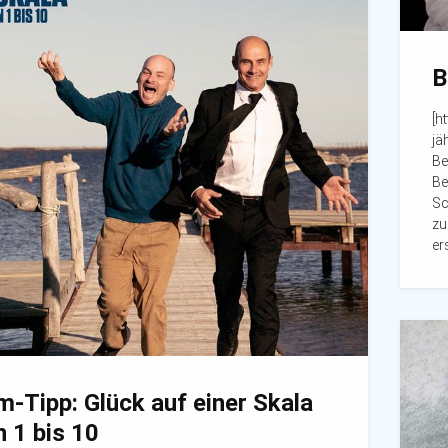
B
[h
jä
Be
Be
Sc
zu
er
lm-Tipp: Glück auf einer Skala
n 1 bis 10